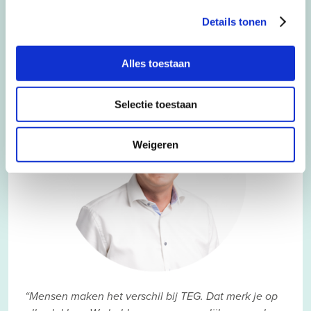
Details tonen
Freek Lamberts
CEO The Employment Group
Alles toestaan
Selectie toestaan
Weigeren
“Mensen maken het verschil bij TEG. Dat merk je op