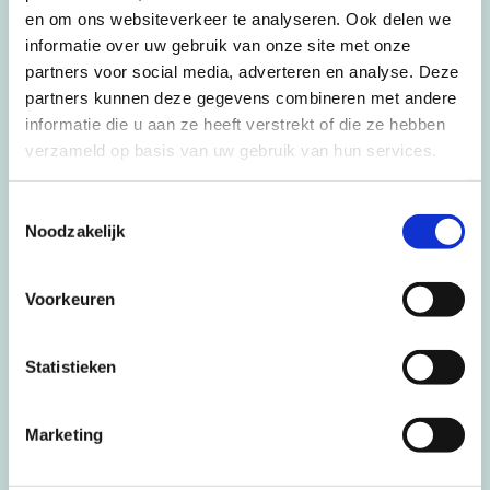
en om ons websiteverkeer te analyseren. Ook delen we
informatie over uw gebruik van onze site met onze
partners voor social media, adverteren en analyse. Deze
partners kunnen deze gegevens combineren met andere
informatie die u aan ze heeft verstrekt of die ze hebben
verzameld op basis van uw gebruik van hun services.
Toestemmingsselectie
Noodzakelijk
Voorkeuren
“TEG verbindt vakmensen en opdrachtgevers in de
Statistieken
techniek, bouw- en schildersbranche. Wij creëren
vakmanschap in onze Vakscholen. Persoonlijke
aandacht staat bij ons centraal. Het maakt mij trots
Marketing
dat zowel ervaren vakmensen als starters bij ons
samenkomen voor de mooiste projecten.”